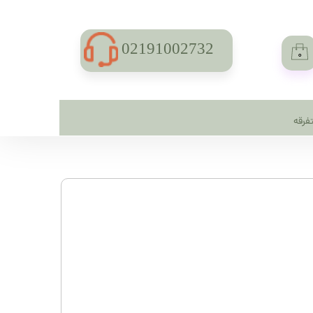
02191002732
۰
فرقه