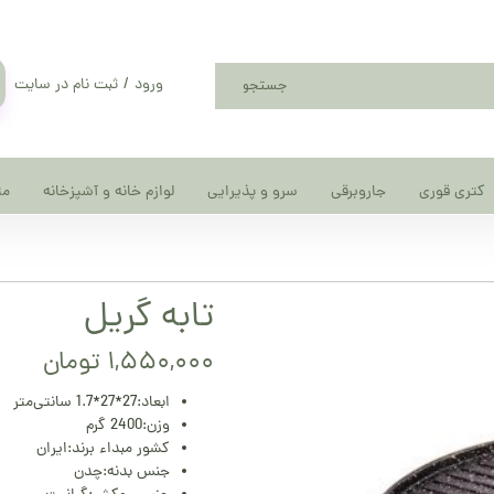
ورود
/
ثبت نام در سایت
جستجو
حساب کاربری من
تغییر گذر واژه
کتری قوری
جاروبرقی
سرو و پذیرایی
لوازم خانه و آشپزخانه
مت
سفارشات
خروج از حساب کاربری
تابه گریل
۱,۵۵۰,۰۰۰ تومان
ابعاد:27*27*1.7 سانتی‌متر
وزن:2400 گرم
کشور مبداء برند:ایران
جنس بدنه:چدن