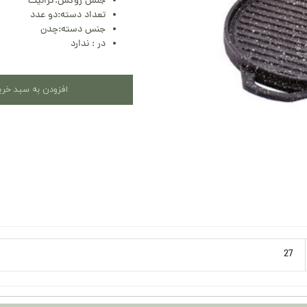
جنس روکش:گرانیت
تعداد دسته:دو عدد
جنس دسته:چدن
در : ندارد
افزودن به سبد خری
27