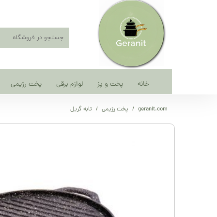
خانه
پخت و پز
لوازم برقی
پخت رژیمی
geranit.com
پخت رژیمی
تابه گریل